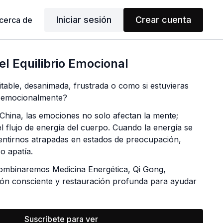
Iniciar sesión
Crear cuenta
cerca de
el Equilibrio Emocional
ritable, desanimada, frustrada o como si estuvieras
 emocionalmente?
China, las emociones no solo afectan la mente;
l flujo de energía del cuerpo. Cuando la energía se
entirnos atrapadas en estados de preocupación,
 o apatía.
combinaremos Medicina Energética, Qi Gong,
ión consciente y restauración profunda para ayudar
iento energético, calmar el sistema nervioso y
ión de ligereza y bienestar.
Suscríbete para ver