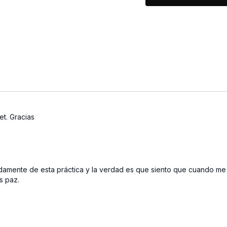
🌊 Trabajaremos punt
Biliar y Riñón, siste
adaptarnos a la vida
interior.
✨ Ideal para esos dí
desconectada de tu a
🌸 Una práctica para
movimiento y que, cu
nuestra capacidad de 
et. Gracias
damente de esta práctica y la verdad es que siento que cuando me 
s paz.