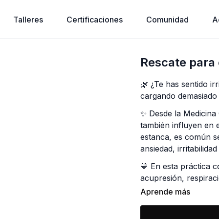
Talleres
Certificaciones
Comunidad
A
Rescate para 
🌿 ¿Te has sentido ir
cargando demasiado
✨ Desde la Medicina 
también influyen en e
estanca, es común s
ansiedad, irritabilidad
💛 En esta práctica 
acupresión, respirac
a liberar el estancam
Aprende más
recuperar una sensac