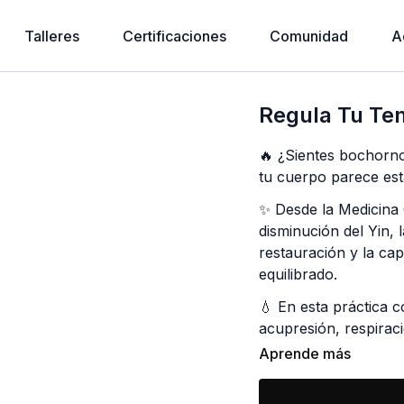
Talleres
Certificaciones
Comunidad
A
Regula Tu Te
🔥 ¿Sientes bochorno
tu cuerpo parece est
✨ Desde la Medicina 
disminución del Yin, l
restauración y la ca
equilibrado.
💧 En esta práctica 
acupresión, respirac
a regular la temperat
Aprende más
apoyar al sistema ne
hormonal.