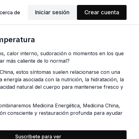
Iniciar sesión
Crear cuenta
cerca de
mperatura
s, calor interno, sudoración o momentos en los que
ar más caliente de lo normal?
China, estos síntomas suelen relacionarse con una
a energía asociada con la nutrición, la hidratación, la
pacidad natural del cuerpo para mantenerse fresco y
combinaremos Medicina Energética, Medicina China,
ión consciente y restauración profunda para ayudar
ura corporal, favorecer el equilibrio de los fluidos y
rvioso durante momentos de cambio físico y
Suscríbete para ver