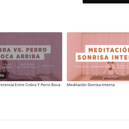
🌿 Trabajaremos punt
Bazo, sistemas fundam
interna y la estabilid
🌙 Ideal para mujer
calor interno, inqui
sensación de calma, f
✨ Una práctica para 
Muchas veces solo e
nueva forma de aco
te
iferencia Entre Cobra Y Perro Boca
Meditación Sonrisa Interna