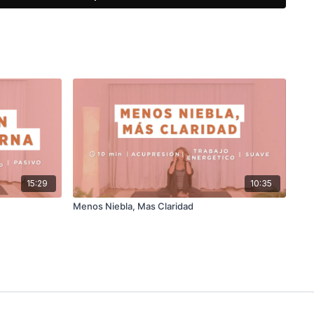
os energéticos relacionados con los Riñones y el
entales para la regulación del Yin, la hidratación
ad energética.
es que experimentan bochornos, sudoración nocturna,
etud o simplemente desean cultivar una mayor
rescura y equilibrio.
recordar que el cuerpo no está en tu contra.
stá pidiendo más descanso, más nutrición y una
mpañar sus cambios.
15:29
10:35
Menos Niebla, Mas Claridad