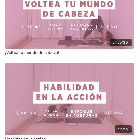
Es momento de
prender tu sol interno
y dejar que tu luz brille
sin límites. ✨🌞
Props:
1 bloque y 1 cobija.
01:05:39
¡Voltea tu mundo de cabeza!
56:56
Habilidad en la accion