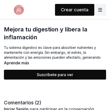
Crear cuenta
Mejora tu digestion y libera la
inflamación
Tu sistema digestivo es clave para absorber nutrientes y
mantenerte con energía. Sin embargo, el estrés, la
alimentación y las emociones pueden afectarlo, generando
inflamación y malestar
.
Aprende más
En esta clase trabajaremos con
puntos energéticos
para:
Suscríbete para ver
✅ Mejorar la digestión.
✅ Liberar la inflamación abdominal.
✅ Equilibrar el sistema digestivo para sentirte más ligero y con
mayor bienestar.
Comentarios (
2
)
✨
Haz esta clase cuando te sientas mal o como un ritual
Iniciar Sesión
para participar en la conversación