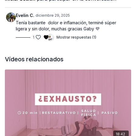
de mantenimiento para tu sistema digestivo.
PROPS:
1 cobija, 2 pelotas.
Evelin C.
diciembre 29, 2025
Tenía bastante dolor e inflamación, terminé súper
ligera y sin dolor, muchas gracias Gaby 💜
1
Mostrar respuestas (1)
Vídeos relacionados
18:42