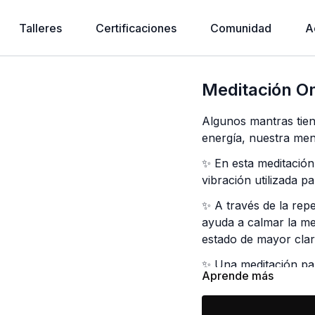
Talleres
Certificaciones
Comunidad
A
Meditación 
Algunos mantras tie
energía, nuestra men
✨ En esta meditació
vibración utilizada pa
✨ A través de la repe
ayuda a calmar la me
estado de mayor clar
✨ Una meditación par
Aprende más
y recordar la frecuen