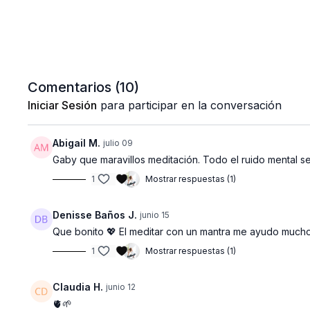
Comentarios (
10
)
Iniciar Sesión
para participar en la conversación
Abigail M.
julio 09
Gaby que maravillos meditación. Todo el ruido mental se
1
Mostrar respuestas (1)
Denisse Baños J.
junio 15
Que bonito 💖 El meditar con un mantra me ayudo much
1
Mostrar respuestas (1)
Claudia H.
junio 12
🫀🌱