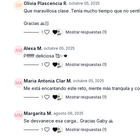
Olivia Plascencia R.
octubre 05, 2025
Que maravillosa clase. Tenía mucho tiempo que no sentí
Gracias 🙏🏻
1
Mostrar respuestas (1)
Alexa M.
octubre 05, 2025
Pffffff deliciosa 🥰✨️🍁
1
Mostrar respuestas (1)
Maria Antonia Clar M.
octubre 05, 2025
Me está encantando este reto, mente más tranquila y 
1
Mostrar respuestas (1)
Margarita M.
agosto 06, 2025
Se desvanece esa carga... Gracias Gaby 🙏
1
Mostrar respuestas (1)