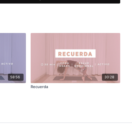
58:56
30:28
Recuerda