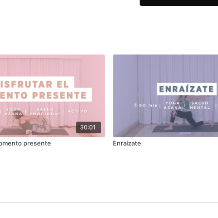
30:01
momento presente
Enraízate