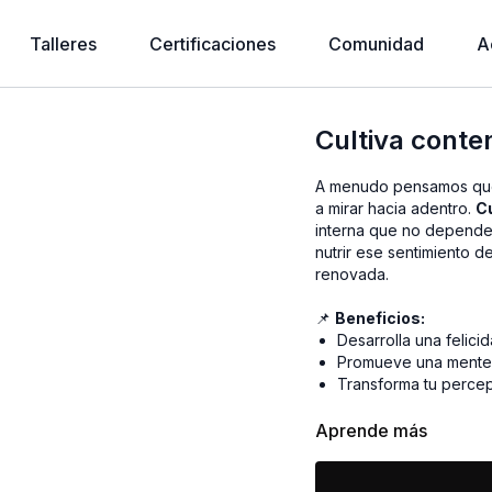
Talleres
Certificaciones
Comunidad
A
Cultiva conte
A menudo pensamos que l
a mirar hacia adentro.
C
interna que no depende 
nutrir ese sentimiento d
renovada.
📌
Beneficios:
Desarrolla una felici
Promueve una mente 
Transforma tu percep
🎯
PROPS:
1 cobija.
Aprende más