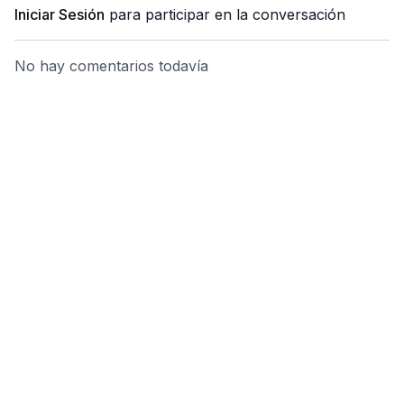
Buscas sentirte más estable emocionalmente
Iniciar Sesión
para participar en la conversación
🌿
Un sistema nervioso resiliente no evita las tormentas,
No hay comentarios todavía
pero sabe cómo volver a la calma después de ellas.