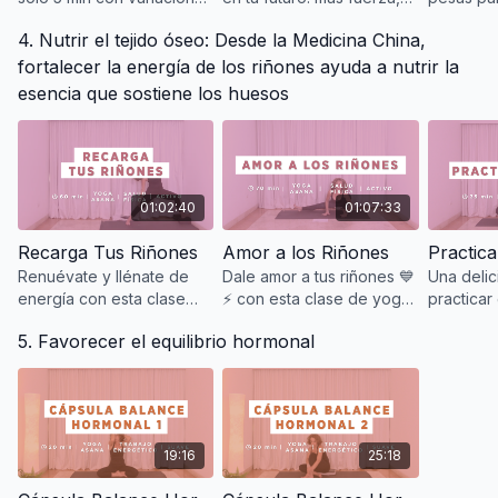
de plancha. Activa fuerza,
estabilidad y energía para
metabolis
4. Nutrir el tejido óseo: Desde la Medicina China,
estabilidad y energía en
sostener tu vida en
hormonas 
esta práctica intensa. 💪🔥
movimiento. ✨💫
interno.
fortalecer la energía de los riñones ayuda a nutrir la
esencia que sostiene los huesos
01:02:40
01:07:33
Recarga Tus Riñones
Amor a los Riñones
Practica
Renuévate y llénate de
Dale amor a tus riñones 💙
Una delic
energía con esta clase
⚡ con esta clase de yoga
practicar
que recarga tus riñones
y puntos energéticos para
regresar a
5. Favorecer el equilibrio hormonal
que son las baterías de tu
equilibrar tu energía y
cuerpo
liberar el miedo
19:16
25:18