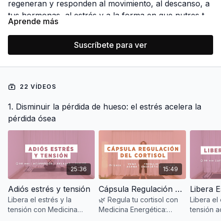
regeneran y responden al movimiento, al descanso, a
tus hormonas, al estrés y a la forma en que nutres tu
Aprende más
cuerpo. Esta recomendación está diseñada para
apoyar todos esos aspectos, ayudándote a mantener
Suscríbete para ver
una estructura fuerte, estable y saludable a lo largo
de los años.
22 VÍDEOS
1. Disminuir la pérdida de hueso: el estrés acelera la
pérdida ósea
25:36
15:49
Adiós estrés y tensión
Cápsula Regulación del Cortisol
Libera E
Libera el estrés y la
🌿 Regula tu cortisol con
Libera el 
tensión con Medicina
Medicina Energética:
tensión a
China. Una clase corta y
libera estrés, calma tu
energéti