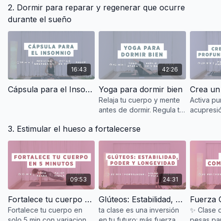
2. Dormir para reparar y regenerar que ocurre
poderosa para que
sistema nervioso y
esta cla
regreses cuando lo
recupera energía natural.
sientas e
durante el sueño
necesites.
mundo. 💆
16:43
42:26
Cápsula para el Insomnio
Yoga para dormir bien
Relaja tu cuerpo y mente
Activa pu
antes de dormir. Regula tu
acupresió
sistema nervioso y mejora
músculos 
3. Estimular el hueso a fortalecerse
tu descanso con esta
sistema n
práctica para un sueño
tu cuerp
profundo. 🌙✨
profundo
09:53
24:31
Fortalece tu cuerpo en 5 min
Glúteos: Estabilidad, Poder Y Longevidad
Fuerza 
Fortalece tu cuerpo en
ta clase es una inversión
✨ Clase d
solo 5 min con variaciones
en tu futuro: más fuerza,
pesas par