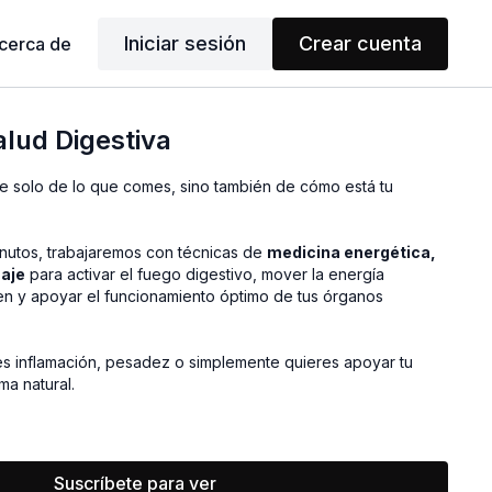
Iniciar sesión
Crear cuenta
cerca de
lud Digestiva
e solo de lo que comes, sino también de cómo está tu
inutos, trabajaremos con técnicas de
medicina energética,
saje
para activar el fuego digestivo, mover la energía
n y apoyar el funcionamiento óptimo de tus órganos
es inflamación, pesadez o simplemente quieres apoyar tu
ma natural.
a, corta y amorosa que puedes integrar fácilmente en tu
Suscríbete para ver