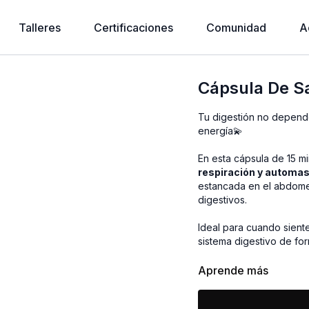
Talleres
Certificaciones
Comunidad
A
Cápsula De Sa
Tu digestión no depend
energía💫
En esta cápsula de 15 m
respiración y automa
estancada en el abdome
digestivos.
Ideal para cuando sient
sistema digestivo de for
💫 Una práctica poderos
Aprende más
rutina diaria.