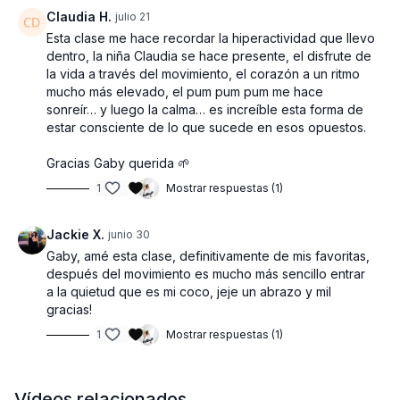
Claudia H.
julio 21
🌀
Beneficios de esta serie:
Esta clase me hace recordar la hiperactividad que llevo
✅ Movimiento activo y desafiante (flow, fuerza y
dentro, la niña Claudia se hace presente, el disfrute de
acondicionamiento).
la vida a través del movimiento, el corazón a un ritmo
✅ Práctica pasiva y restaurativa (yin, restaurativo, pranayama,
mucho más elevado, el pum pum pum me hace
liberación miofascial y meditación).
sonreír… y luego la calma… es increíble esta forma de
estar consciente de lo que sucede en esos opuestos.
Props:
1 cobija, 2 pelotas y 2 bloques
Gracias Gaby querida 🌱
🌟 ¡Únete y experimenta la perfecta combinación de energía y
1
Mostrar respuestas (1)
calma en esta práctica única!
Jackie X.
junio 30
Gaby, amé esta clase, definitivamente de mis favoritas,
después del movimiento es mucho más sencillo entrar
a la quietud que es mi coco, jeje un abrazo y mil
gracias!
1
Mostrar respuestas (1)
Vídeos relacionados