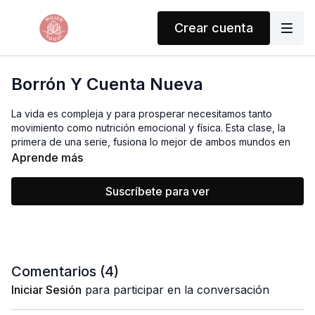
Crear cuenta
Borrón Y Cuenta Nueva
La vida es compleja y para prosperar necesitamos tanto
movimiento como nutrición emocional y física. Esta clase, la
primera de una serie, fusiona lo mejor de ambos mundos en
una sola práctica.
Aprende más
🌬️
Primera mitad:
Suscríbete para ver
Fluirás con tu respiración en un movimiento continuo y
dinámico, acompañado de saltos y transiciones que activan
la circulación, limpian el cuerpo y ponen tu corazón a
bombear con energía.
🌙
Segunda mitad:
Comentarios (
4
)
Entrarás en una práctica introspectiva con elementos de yin
Iniciar Sesión
para participar en la conversación
yoga, pranayama y acupresión, recargando física, mental y
emocionalmente, mientras calmas tu sistema nervioso.