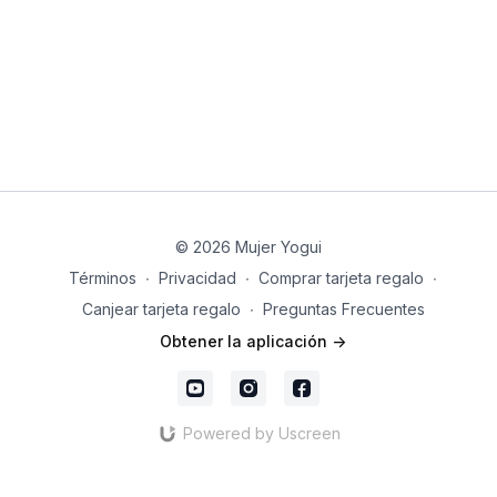
🌀 Frenar el tren de pensamientos ansiosos
🌬️ Calmar el sistema nervioso
🧘‍♀️ Volver a tu cuerpo, tu centro y tu paz
Esta práctica te ayudará a salir del estado de alerta y regresar
a un espacio de
presencia y claridad
.
Una clase a la que puedes volver cada vez que lo necesites.
🎯
PROPS: 1 cobija
© 2026 Mujer Yogui
Términos
∙
Privacidad
∙
Comprar tarjeta regalo
∙
Canjear tarjeta regalo
∙
Preguntas Frecuentes
Obtener la aplicación ->
Powered by Uscreen