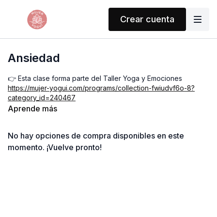
Crear cuenta
Ansiedad
👉 Esta clase forma parte del Taller Yoga y Emociones
https://mujer-yogui.com/programs/collection-fwiudvf6o-8?
category_id=240467
Aprende más
¿Te has sentido con el corazón acelerado, la mente
imaginando lo peor y una sensación de que todo se sale de
No hay opciones de compra disponibles en este
control?
Eso que sientes… podría ser
ansiedad
.
momento. ¡Vuelve pronto!
La ansiedad se ha convertido en uno de los
mayores
desafíos de nuestra época
, y es urgente tener las
herramientas para reconocerla y gestionarla.
✨ En esta clase trabajaremos con técnicas de
yoga,
respiración y conciencia
para: