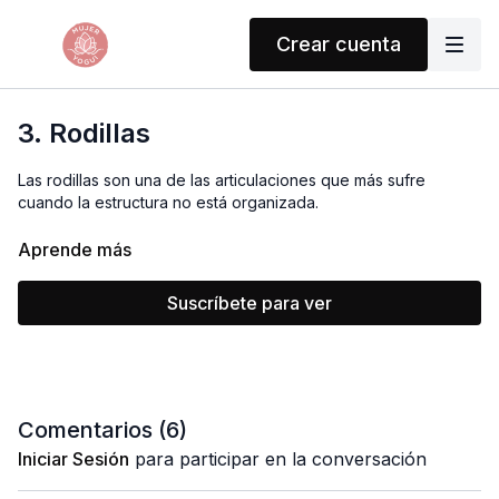
Crear cuenta
3. Rodillas
Las rodillas son una de las articulaciones que más sufre
cuando la estructura no está organizada.
En esta clase aprenderás
cómo alinear correctamente
Aprende más
pies, tobillos y caderas
para que las rodillas puedan
moverse sin sobrecarga.
Suscríbete para ver
Trabajaremos movimientos que ayudan a:
• Estabilizar la rodilla
• Activar músculos que la protegen
• Evitar compensaciones comunes en yoga
Comentarios (
6
)
🧘‍♀️
Props:
2 Bloques, Cobija, 2 pelotas, cinturón
Iniciar Sesión
para participar en la conversación