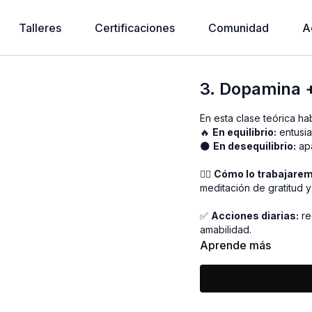
Talleres
Certificaciones
Comunidad
A
3. Dopamina +
En esta clase teórica ha
🔥
En equilibrio:
entusia
🌑
En desequilibrio:
apa
🧘‍♀️
Cómo lo trabajare
meditación de gratitud y
✅
Acciones diarias:
re
amabilidad.
Aprende más