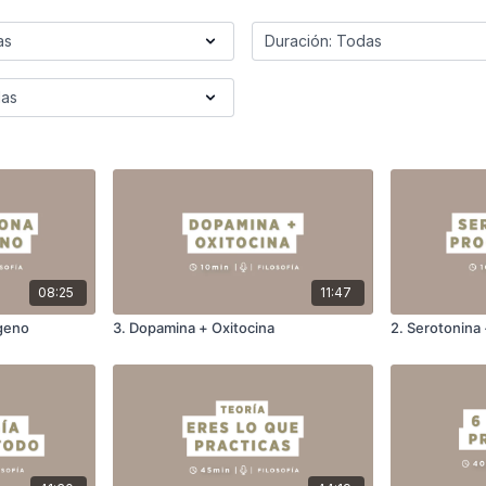
08:25
11:47
ógeno
3. Dopamina + Oxitocina
2. Serotonina