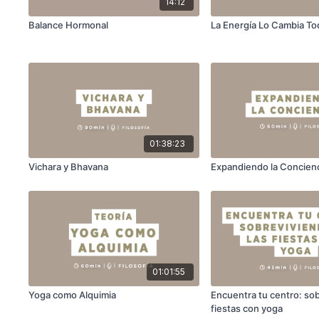
14:12
Balance Hormonal
La Energía Lo Cambia To
01:38:23
Vichara y Bhavana
Expandiendo la Concien
01:01:55
Yoga como Alquimia
Encuentra tu centro: sob
fiestas con yoga