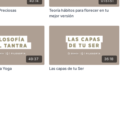
40:14
01:51:51
Preciosas
Teoría hábitos para florecer en tu
mejor versión
49:37
36:18
ra Yoga
Las capas de tu Ser