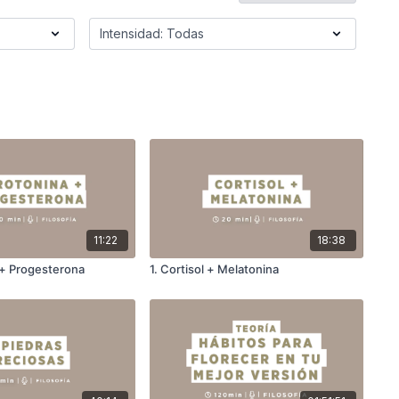
11:22
18:38
 + Progesterona
1. Cortisol + Melatonina