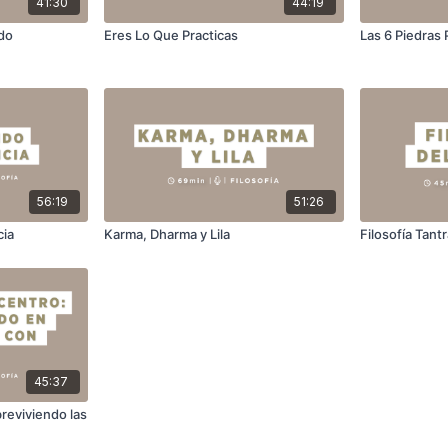
41:30
44:19
do
Eres Lo Que Practicas
Las 6 Piedras 
56:19
51:26
cia
Karma, Dharma y Lila
Filosofía Tant
45:37
reviviendo las